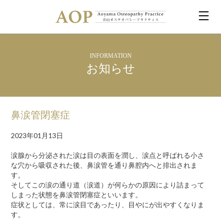
INFORMATION
お知らせ
鼻涙管閉塞症
2023年01月13日
涙腺から分泌された涙は目の表面を潤し、涙点と呼ばれる小さ
な穴から吸収された後、鼻涙管を通り鼻腔内へと排出されま
す。
そしてこの涙の通り道（涙道）が何らかの原因により詰まって
しまった状態を鼻涙管閉塞症といいます。
症状としては、常に涙目であったり、目やにが出やすくなりま
す。