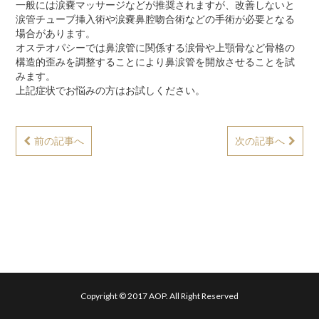
一般には涙嚢マッサージなどが推奨されますが、改善しないと
涙管チューブ挿入術や涙嚢鼻腔吻合術などの手術が必要となる
場合があります。
オステオパシーでは鼻涙管に関係する涙骨や上顎骨など骨格の
構造的歪みを調整することにより鼻涙管を開放させることを試
みます。
上記症状でお悩みの方はお試しください。
前の記事へ
次の記事へ
Copyright © 2017 AOP. All Right Reserved